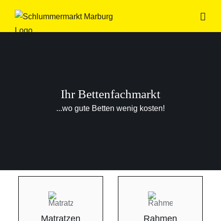
Zum
Inhalt
springen
Ihr Bettenfachmarkt
...wo gute Betten wenig kosten!
Matratzen
Rahmen