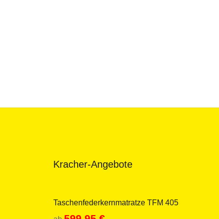
Kracher-Angebote
Taschenfederkernmatratze TFM 405
599.95
€