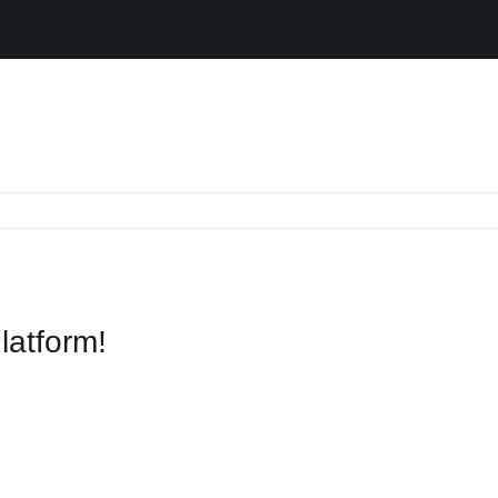
lummermarkt_Werbung_Mai_Seite_1
latform!