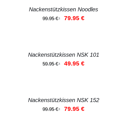
Nackenstützkissen Noodles
Ursprünglicher
Aktueller
79.95
€
99.95
€
*
Preis
Preis
war:
ist:
99.95 €
79.95 €.
DETAILS
Nackenstützkissen NSK 101
Ursprünglicher
Aktueller
49.95
€
59.95
€
*
Preis
Preis
war:
ist:
59.95 €
49.95 €.
DETAILS
Nackenstützkissen NSK 152
Ursprünglicher
Aktueller
79.95
€
99.95
€
*
Preis
Preis
war:
ist: