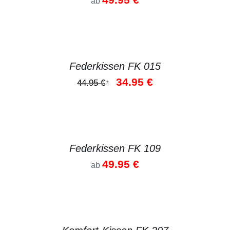
ab
DETAILS
Federkissen FK 015
Ursprünglicher
Aktueller
34.95
€
44.95
€
*
Preis
Preis
war:
ist:
44.95 €
34.95 €.
DETAILS
Federkissen FK 109
49.95
€
ab
DETAILS