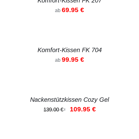
Komfort-Kissen FK 207
69.95
€
ab
DETAILS
Komfort-Kissen FK 704
99.95
€
ab
DETAILS
Nackenstützkissen Cozy Gel
Ursprünglicher
Aktueller
109.95
€
139.00
€
*
Preis
Preis
war:
ist:
139.00 €
109.95 €.
DETAILS