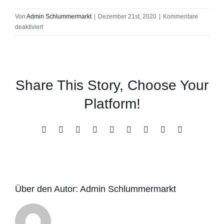
Von
Admin Schlummermarkt
|
Dezember 21st, 2020
|
Kommentare
für
deaktiviert
Heimdecke
Share This Story, Choose Your
Platform!
Facebook
X
Reddit
LinkedIn
WhatsApp
Tumblr
Pinterest
Vk
E-
Mail
Über den Autor:
Admin Schlummermarkt