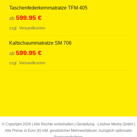
Taschenfederkernmatratze TFM 405
599.95
€
ab
zzgl.
Versandkosten
Kaltschaummatratze SM 706
599.95
€
ab
zzgl.
Versandkosten
© Copyright
2026 | Alle Rechte vorbehalten | Gestaltung -
Lindner Media GmbH
|
Alle Preise in Euro (€) inkl. gesetzlicher Mehrwertsteuer, zuzüglich optionaler