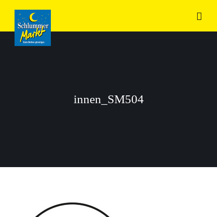
Zum
Inhalt
springen
innen_SM504