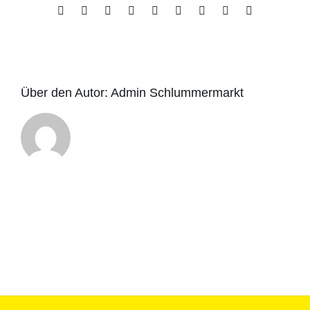
Facebook
X
Reddit
LinkedIn
WhatsApp
Tumblr
Pinterest
Vk
E-
Mail
Über den Autor:
Admin Schlummermarkt