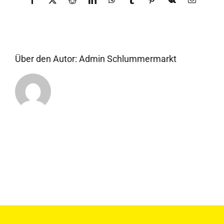
Facebook
X
Reddit
LinkedIn
WhatsApp
Tumblr
Pinterest
Vk
E-
Mail
Über den Autor:
Admin Schlummermarkt