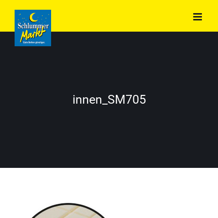
Zum
Inhalt
springen
innen_SM705