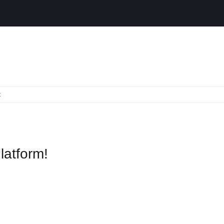
für
t
DSB207
latform!