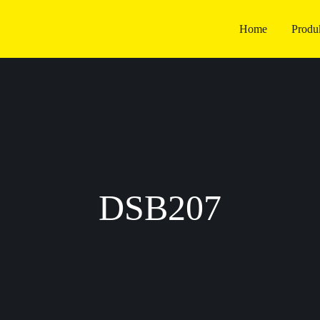
Home
Produ
DSB207