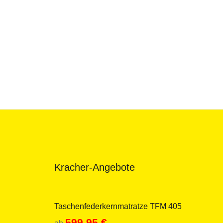
Kracher-Angebote
Taschenfederkernmatratze TFM 405
599.95
€