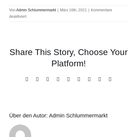
Von
Admin Schlummermarkt
|
März 16th, 2021
|
Kommentare
für
deaktiviert
BioOrganic
Share This Story, Choose Your
Platform!
Facebook
X
Reddit
LinkedIn
WhatsApp
Tumblr
Pinterest
Vk
E-
Mail
Über den Autor:
Admin Schlummermarkt