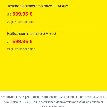
Taschenfederkernmatratze TFM 405
599.95
€
ab
zzgl.
Versandkosten
Kaltschaummatratze SM 706
599.95
€
ab
zzgl.
Versandkosten
© Copyright
2026 | Alle Rechte vorbehalten | Gestaltung -
Lindner Media GmbH
|
Alle Preise in Euro (€) inkl. gesetzlicher Mehrwertsteuer, zuzüglich optionaler