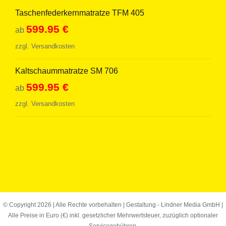
Taschenfederkernmatratze TFM 405
599.95
€
ab
zzgl.
Versandkosten
Kaltschaummatratze SM 706
599.95
€
ab
zzgl.
Versandkosten
© Copyright
2026 | Alle Rechte vorbehalten | Gestaltung -
Lindner Media GmbH
|
Alle Preise in Euro (€) inkl. gesetzlicher Mehrwertsteuer, zuzüglich optionaler