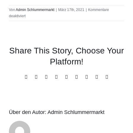
Von
Admin Schlummermarkt
|
März 17th, 2021
|
Kommentare
für
deaktiviert
NKS201
Share This Story, Choose Your
Platform!
Facebook
X
Reddit
LinkedIn
WhatsApp
Tumblr
Pinterest
Vk
E-
Mail
Über den Autor:
Admin Schlummermarkt