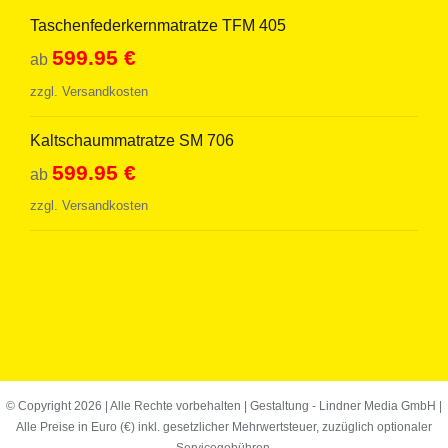
Taschenfederkernmatratze TFM 405
599.95
€
ab
zzgl.
Versandkosten
Kaltschaummatratze SM 706
599.95
€
ab
zzgl.
Versandkosten
© Copyright
2026 | Alle Rechte vorbehalten | Gestaltung -
Lindner Media GmbH
|
Alle Preise in Euro (€) inkl. gesetzlicher Mehrwertsteuer, zuzüglich optionaler