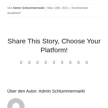
Von
Admin Schlummermarkt
|
März 18th, 2021
|
Kommentare
für
deaktiviert
DSP202
Share This Story, Choose Your
Platform!
Facebook
X
Reddit
LinkedIn
WhatsApp
Tumblr
Pinterest
Vk
E-
Mail
Über den Autor:
Admin Schlummermarkt