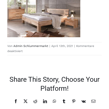
Von
Admin Schlummermarkt
|
April 13th, 2021
|
Kommentare
für
deaktiviert
Bett-
Classic
Share This Story, Choose Your
Platform!
Facebook
X
Reddit
LinkedIn
WhatsApp
Tumblr
Pinterest
Vk
E-
Mail