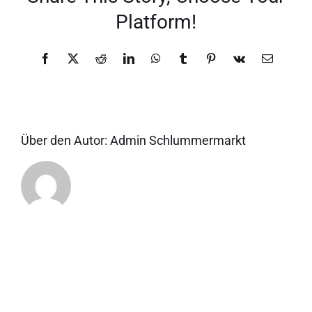
Platform!
Facebook
X
Reddit
LinkedIn
WhatsApp
Tumblr
Pinterest
Vk
E-
Mail
Über den Autor:
Admin Schlummermarkt