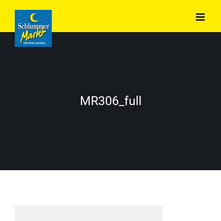
Zum
Inhalt
springen
MR306_full