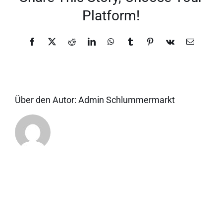
Platform!
Facebook
X
Reddit
LinkedIn
WhatsApp
Tumblr
Pinterest
Vk
E-
Mail
Über den Autor:
Admin Schlummermarkt