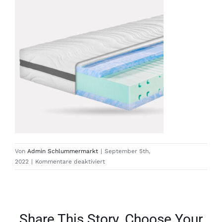
Von
Admin Schlummermarkt
|
September 5th,
für
2022
|
Kommentare deaktiviert
SM803
Share This Story, Choose Your