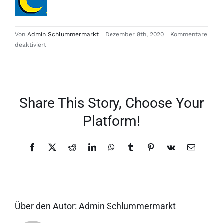
Von
Admin Schlummermarkt
|
Dezember 8th, 2020
|
Kommentare
für
deaktiviert
favicon_64x64
Share This Story, Choose Your
Platform!
Facebook
X
Reddit
LinkedIn
WhatsApp
Tumblr
Pinterest
Vk
E-
Mail
Über den Autor:
Admin Schlummermarkt