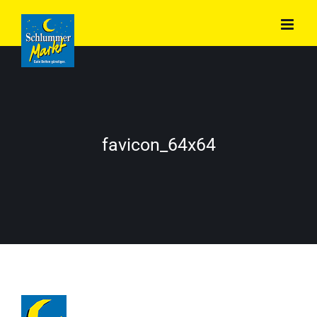
Zum
Inhalt
springen
favicon_64x64