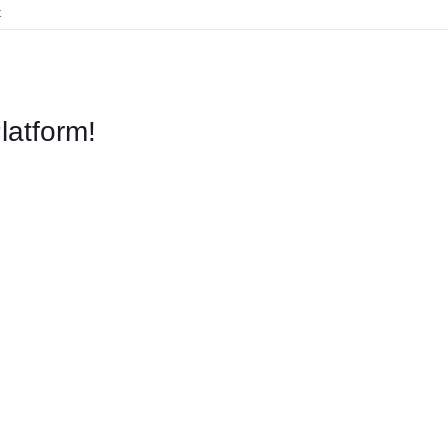
für
t
NSK402
latform!