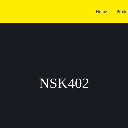
Home
Produ
NSK402