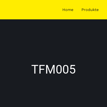
Home
Produkte
TFM005