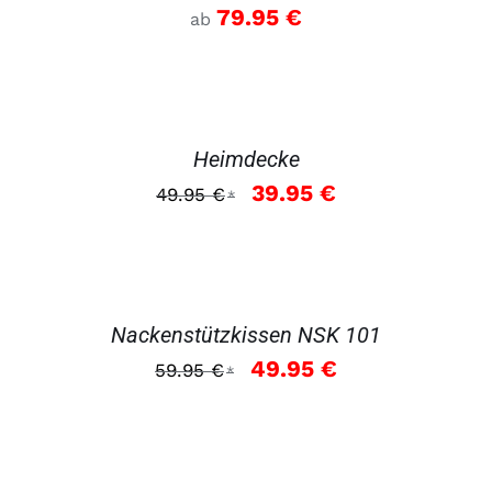
79.95
€
ab
DETAILS
Heimdecke
Ursprünglicher
Aktueller
39.95
€
49.95
€
*
Preis
Preis
war:
ist:
49.95 €
39.95 €.
DETAILS
Nackenstützkissen NSK 101
Ursprünglicher
Aktueller
49.95
€
59.95
€
*
Preis
Preis
war:
ist:
59.95 €
49.95 €.
DETAILS