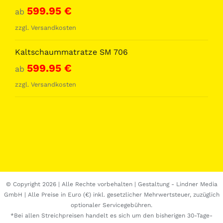
599.95
€
ab
zzgl.
Versandkosten
Kaltschaummatratze SM 706
599.95
€
ab
zzgl.
Versandkosten
© Copyright
2026 | Alle Rechte vorbehalten | Gestaltung -
Lindner Media
GmbH
| Alle Preise in Euro (€) inkl. gesetzlicher Mehrwertsteuer, zuzüglich
optionaler Servicegebühren.
*Bei allen Streichpreisen handelt es sich um den bisherigen 30-Tage-