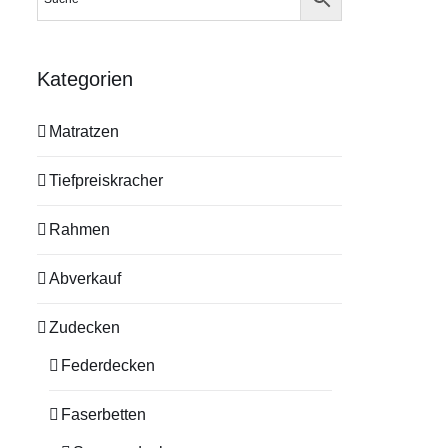
Kategorien
Matratzen
Tiefpreiskracher
Rahmen
Abverkauf
Zudecken
Federdecken
Faserbetten