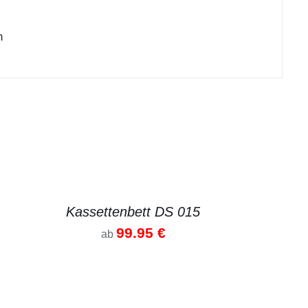
m
TAILS
Kassettenbett DS 015
99.95
€
ab