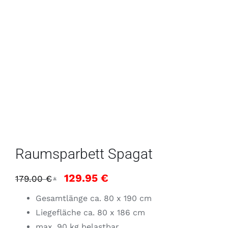
Raumsparbett Spagat
Ursprünglicher
Aktueller
129.95
€
179.00
€
*
Preis
Preis
Gesamtlänge ca. 80 x 190 cm
war:
ist:
Liegefläche ca. 80 x 186 cm
179.00 €
129.95 €.
max. 90 kg belastbar