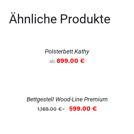
Ähnliche Produkte
DETAILS
Polsterbett Kathy
899.00
€
ab
DETAILS
Bettgestell Wood-Line Premium
Ursprünglicher
Aktueller
599.00
€
1,169.00
€
*
Preis
Preis
war:
ist:
1,169.00 €
599.00 €.