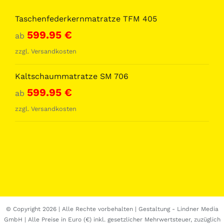
Taschenfederkernmatratze TFM 405
599.95
€
ab
zzgl.
Versandkosten
Kaltschaummatratze SM 706
599.95
€
ab
zzgl.
Versandkosten
© Copyright
2026 | Alle Rechte vorbehalten | Gestaltung -
Lindner Media
GmbH
| Alle Preise in Euro (€) inkl. gesetzlicher Mehrwertsteuer, zuzüglich