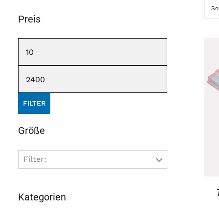
So
Preis
Min.
Preis
Max.
Preis
FILTER
Größe
Filter:
9
80 x 200 cm
Kategorien
21
90 x 190 cm