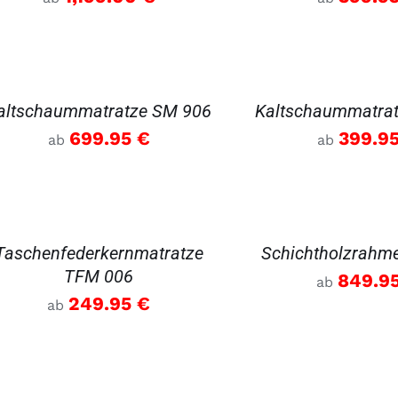
AILS
DETAILS
altschaummatratze SM 906
Kaltschaummatra
699.95
€
399.9
ab
ab
AILS
DETAILS
Taschenfederkernmatratze
Schichtholzrahm
TFM 006
849.9
ab
249.95
€
ab