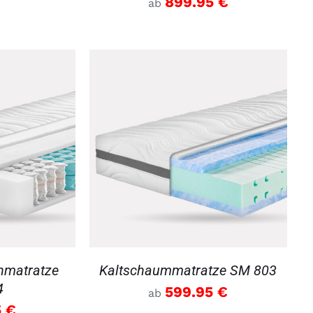
899.95
€
ab
DETAILS
nmatratze
Kaltschaummatratze SM 803
4
599.95
€
ab
5
€