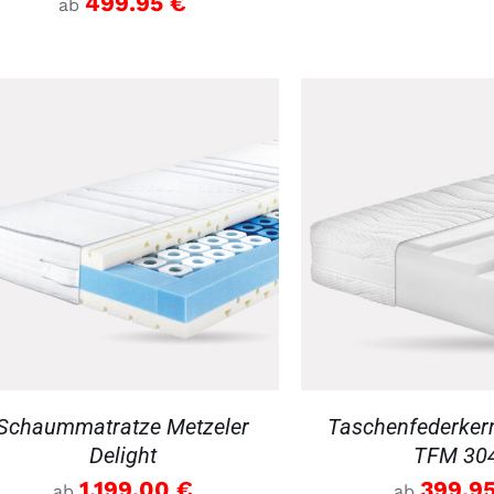
499.95
€
ab
DETAILS
DETAILS
Schaummatratze Metzeler
Taschenfederker
Delight
TFM 30
1,199.00
€
399.9
ab
ab