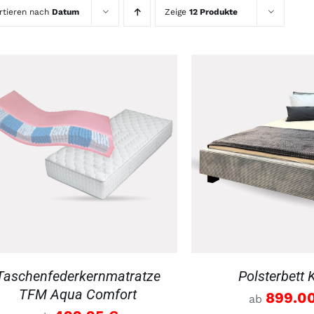
rtieren nach
Datum
Zeige
12 Produkte
DETAILS
DETAILS
Taschenfederkernmatratze
Polsterbett 
TFM Aqua Comfort
899.0
ab