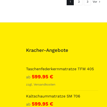
1
2
3
Vor
Kracher-Angebote
Taschenfederkernmatratze TFM 405
599.95
€
ab
zzgl.
Versandkosten
Kaltschaummatratze SM 706
599.95
€
ab