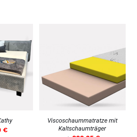
DETAILS
Kathy
Viscoschaummatratze mit
Kaltschaumträger
0
€