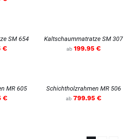
DETAILS
tze SM 654
Kaltschaummatratze SM 307
5
€
199.95
€
ab
DETAILS
en MR 605
Schichtholzrahmen MR 506
5
€
799.95
€
ab