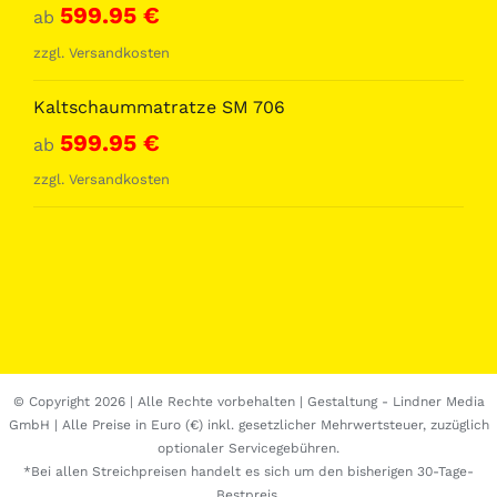
599.95
€
ab
zzgl.
Versandkosten
Kaltschaummatratze SM 706
599.95
€
ab
zzgl.
Versandkosten
© Copyright
2026 | Alle Rechte vorbehalten | Gestaltung -
Lindner Media
GmbH
| Alle Preise in Euro (€) inkl. gesetzlicher Mehrwertsteuer, zuzüglich
optionaler Servicegebühren.
*Bei allen Streichpreisen handelt es sich um den bisherigen 30-Tage-
Bestpreis.