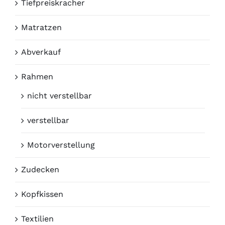
2
90 x 200 cm
Tiefpreiskracher
2
100 x 200 cm
Matratzen
2
120 x 200 cm
Abverkauf
2
140 x 200 cm
Rahmen
nicht verstellbar
verstellbar
Motorverstellung
Zudecken
Kopfkissen
Textilien