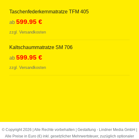
Taschenfederkernmatratze TFM 405
599.95
€
ab
zzgl.
Versandkosten
Kaltschaummatratze SM 706
599.95
€
ab
zzgl.
Versandkosten
© Copyright
2026 | Alle Rechte vorbehalten | Gestaltung -
Lindner Media GmbH
|
Alle Preise in Euro (€) inkl. gesetzlicher Mehrwertsteuer, zuzüglich optionaler