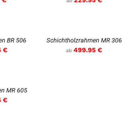
ab
DETAILS
en BR 506
Schichtholzrahmen MR 306
5
€
499.95
€
ab
en MR 605
5
€