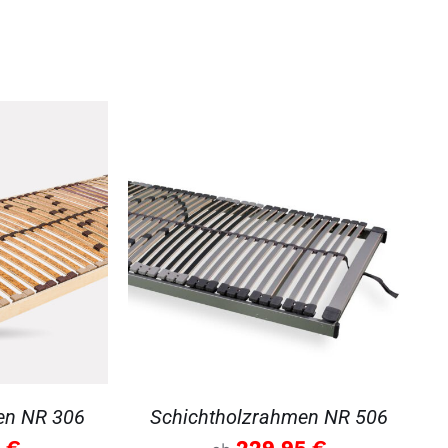
DETAILS
en NR 306
Schichtholzrahmen NR 506
5
€
229.95
€