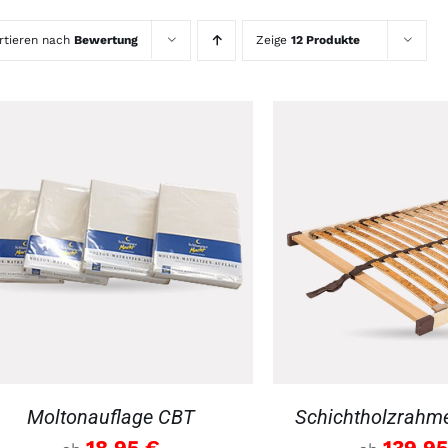
rtieren nach
Bewertung
Zeige
12 Produkte
DETAILS
DETAILS
Moltonauflage CBT
Schichtholzrahm
18.95
€
139.9